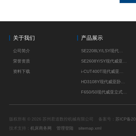
关于我们
产品展示
公司简介
SE2208LY/LSY现代威亚车铣复合数控车床
荣誉资质
SE2608Y/SY现代威亚车铣复合数控车床
资料下载
i-CUT400T现代威亚钻攻中心-
HD3108Y现代威亚卧式数控车床
F650/50现代威亚立式加工中心（重切削用）
版权所有 © 2026 苏州君道数控机械有限公司 备案号：
苏ICP备20
技术支持：
机床商务网
管理登陆
sitemap.xml