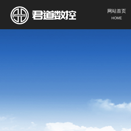
网站首页
HOME