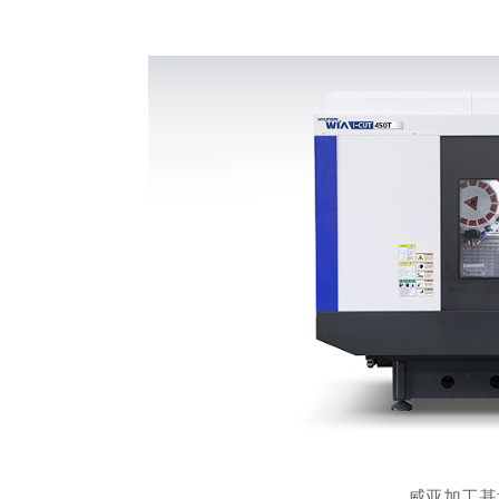
威亚加工基