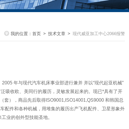
我的位置：
首页
>
技术文章
>
现代威亚加工中心2066报警
2005 年与现代汽车机床事业部进行兼并 并以“现代起亚机械”
泛吸收欧、美同行的履历，灵敏发展起来的。现已*具有了开
先后取得ISO9001,ISO14001,QS9000 和韩国总
现在出产汽车配件和各种机械，用堆集的履历出产飞机配件、卫星形象外
来工业的创外型技能圣地。