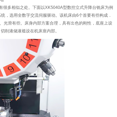
很多相似之处。下面以XK5040A型数控立式升降台铣床为例
控系统，选用全数字交流伺服驱动。该机床由6个首要有些构成．
、光滑有些。床身内部方案合理，具有出色的刚性，底座上设
，切削液储液褴设在机床座内部。