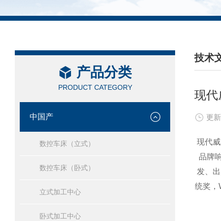
技术
产品分类
/ TEC
PRODUCT CATEGORY
现代
中国产
更新
现代威
数控车床（立式）
品牌
数控车床（卧式）
发、出
统奖，
立式加工中心
卧式加工中心