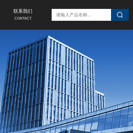
联系我们
CONTACT