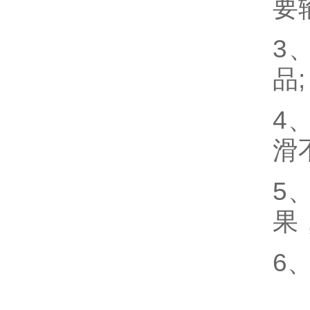
要
3
品;
4
滑
5
果
6