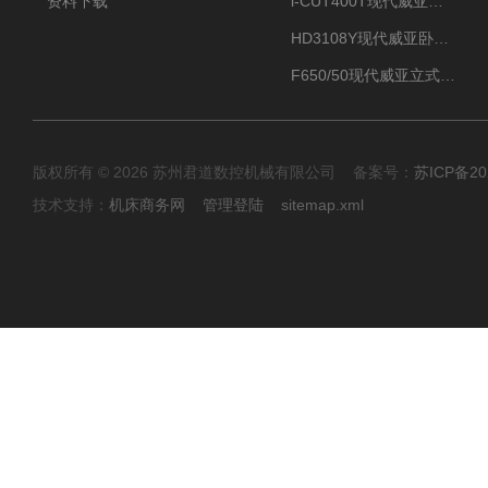
资料下载
i-CUT400T现代威亚钻攻中心-
HD3108Y现代威亚卧式数控车床
F650/50现代威亚立式加工中心（重切削用）
版权所有 © 2026 苏州君道数控机械有限公司 备案号：
苏ICP备20
技术支持：
机床商务网
管理登陆
sitemap.xml