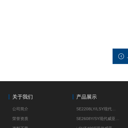
关于我们
产品展示
公司简介
SE2208LY/LSY现代威亚车铣复合数控车床
荣誉资质
SE2608Y/SY现代威亚车铣复合数控车床