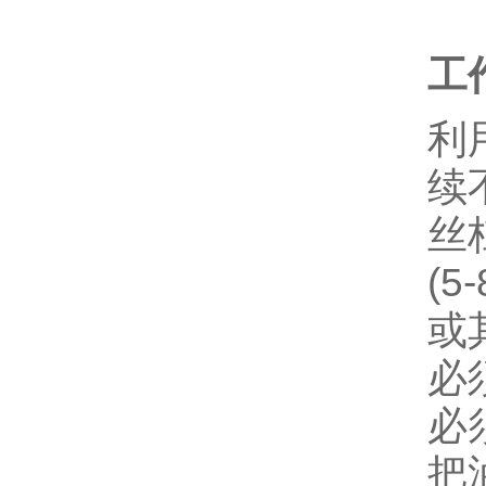
工
利
续
丝
(
或
必
必
把