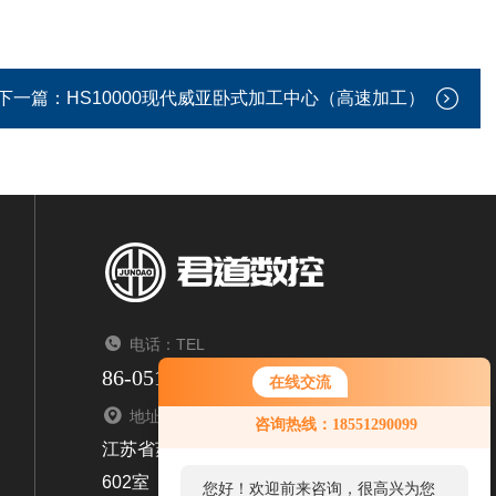
下一篇：
HS10000现代威亚卧式加工中心（高速加工）
电话：TEL
86-0512-69591433
在线交流
您好！欢迎前来咨询，很高兴为您
地址：ADDRESS
咨询热线：18551290099
服务，请问您要咨询什么问题呢？
江苏省苏州市相城区太平街道聚金路98号1幢6楼
602室
您好，看您停留很久了，是否找到