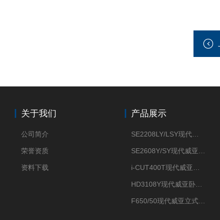
关于我们
产品展示
公司简介
SE2208LY/LSY现代威亚车铣复合数控车床
荣誉资质
SE2608Y/SY现代威亚车铣复合数控车床
资料下载
i-CUT400T现代威亚钻攻中心-
HD3108Y现代威亚卧式数控车床
F650/50现代威亚立式加工中心（重切削用）