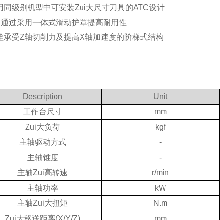
用同级别机型中可安装Zui大尺寸刀具的ATC设计
轴通过采用一体式滑动护罩提高耐用性
铨承受Z轴切削力及提高X轴加速度的阶梯式结构
Description
Unit
工作台尺寸
mm
Zui大负荷
kgf
主轴驱动方式
-
主轴锥度
-
主轴Zui高转速
r/min
主轴功率
kW
主轴Zui大扭矩
N.m
Zui大移送距离(X/Y/Z)
mm