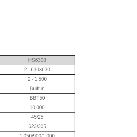
HS6308
2 - 630×630
2 - 1,500
Built in
BBT50
10,000
45/25
623/305
1,050/900/1,000