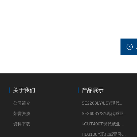
关于我们
产品展示
公司简介
SE2208LY/LSY现代威亚车铣复合数控车床
荣誉资质
SE2608Y/SY现代威亚车铣复合数控车床
资料下载
i-CUT400T现代威亚钻攻中心-
HD3108Y现代威亚卧式数控车床