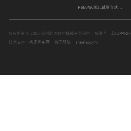
F650/50现代威亚立式加工中心（重切削用）
版权所有 © 2026 苏州君道数控机械有限公司 备案号：
苏ICP备20
技术支持：
机床商务网
管理登陆
sitemap.xml