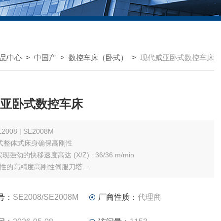
品中心
>
中国产
>
数控车床（卧式）
>
现代威亚卧式数控车床
亚卧式数控车床
E2008 | SE2008M
斜式整体式床身确保高刚性
强劲的快移速度高达 (X/Z) : 36/36 m/min
性的高精度高刚性伺服刀塔
亚FANUC i系统, 提高使用便利性
学结构设计便于操作与维护
号：
SE2008/SE2008M
厂商性质：
代理商