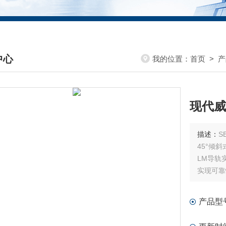
中心
我的位置：
首页
>
产
DUCTS CENTER
现代威
描述：
S
45°倾
LM导轨实现
实现可靠
搭载现代威
人体工程
产品型