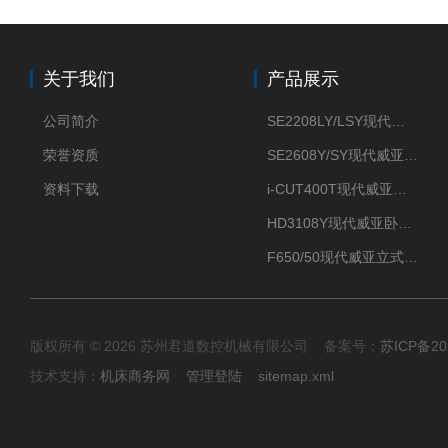
关于我们
产品展示
公司简介
SE2208LY/LSY现代威亚车铣复合数控车床
荣誉资质
SE2608Y/SY现代威亚车铣复合数控车床
资料下载
i-CUT400T现代威亚钻攻中心-
HD3108Y现代威亚卧式数控车床
F650/50现代威亚立式加工中心（重切削用）
版权所有 © 2026 苏州君道数控机械有限公司 备案号：
苏ICP备20
技术支持：
机床商务网
管理登陆
sitemap.xml