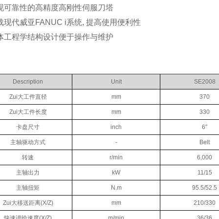
现可靠性的高精度高刚性伺服刀塔
载现代威亚FANUC i系统, 提高使用便利性
体工程学结构设计便于操作与维护
Description
Unit
SE2008
Zui大工件直径
mm
370
Zui大工件长度
mm
330
卡盘尺寸
inch
6″
主轴驱动方式
-
Belt
转速
r/min
6,000
主轴出力
kW
11/15
主轴扭矩
N.m
95.5/52.5
Zui大移送距离(X/Z)
mm
210/330
快速进给速度(X/Z)
m/min
36/36