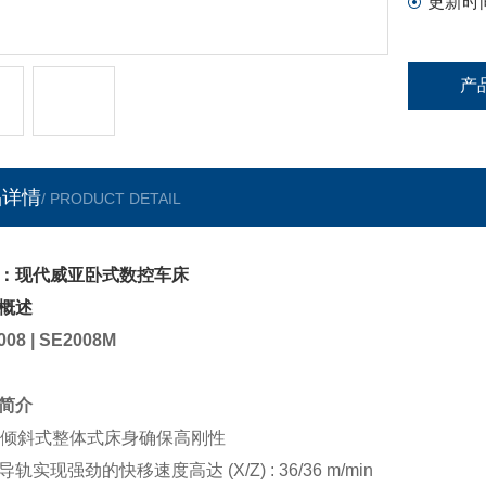
更新时
产
品详情
/ PRODUCT DETAIL
：现代威亚卧式数控车床
概述
008 | SE2008M
简介
5°倾斜式整体式床身确保高刚性
导轨实现强劲的快移速度高达 (X/Z) : 36/36 m/min