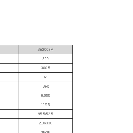
SE2008M
320
300.5
6″
Belt
6,000
11/15
95.5/52.5
210/330
36/36