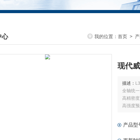
中心
我的位置：
首页
>
产
DUCTS CENTER
现代威
描述：
L3
全轴统一
高精密度
高强度预
热变位最
无齿轮式
产品型
配置8“