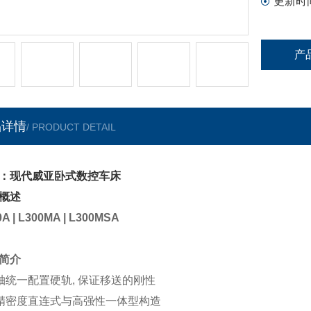
更新时
产
品详情
/ PRODUCT DETAIL
：现代威亚卧式数控车床
概述
0A | L300MA | L300MSA
简介
轴统一配置硬轨, 保证移送的刚性
精密度直连式与高强性一体型构造