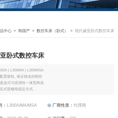
品中心
>
韩国产
>
数控车床（卧式）
>
现代威亚卧式数控车床
亚卧式数控车床
00A | L300MA | L300MSA
配置硬轨, 保证移送的刚性
直连式与高强性一体型构造
压式双螺母固定方式
小化的主轴箱
主轴-铣削刀塔配置机型
号：
L300A/MA/MSA
厂商性质：
代理商
副主轴, 实现工序集约化-副主轴适合机型