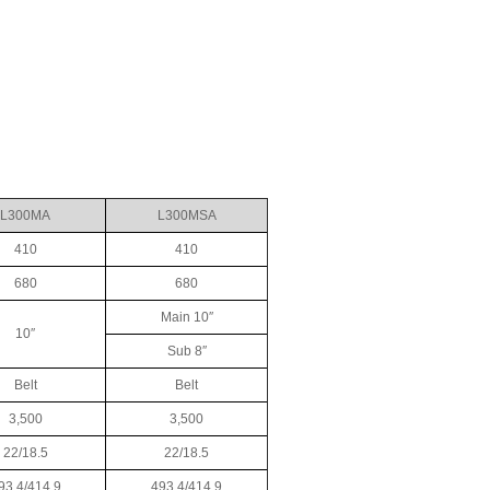
L300MA
L300MSA
410
410
680
680
Main 10″
10″
Sub 8″
Belt
Belt
3,500
3,500
22/18.5
22/18.5
93.4/414.9
493.4/414.9