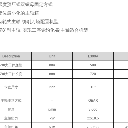
强度预压式双螺母固定方式
变位最小化的主轴箱
齿轮式主轴-铣削刀塔配置机型
置8"副主轴, 实现工序集约化-副主轴适合机型
Description
Unit
L300A
Zui大工件直径
mm
500
Zui大工件长度
mm
720
卡盘尺寸
inch
10″
主轴驱动方式
-
GEAR
转速
r/min
3,600
主轴出力
kW
22/18.5
主轴扭矩
N.m
739/622
4