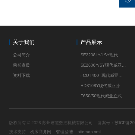
关于我们
产品展示
公司简介
SE2208LY/LSY现代威亚车铣复合数控车床
荣誉资质
SE2608Y/SY现代威亚车铣复合数控车床
资料下载
i-CUT400T现代威亚钻攻中心-
HD3108Y现代威亚卧式数控车床
F650/50现代威亚立式加工中心（重切削用）
版权所有 © 2026 苏州君道数控机械有限公司 备案号：
苏ICP备20
技术支持：
机床商务网
管理登陆
sitemap.xml