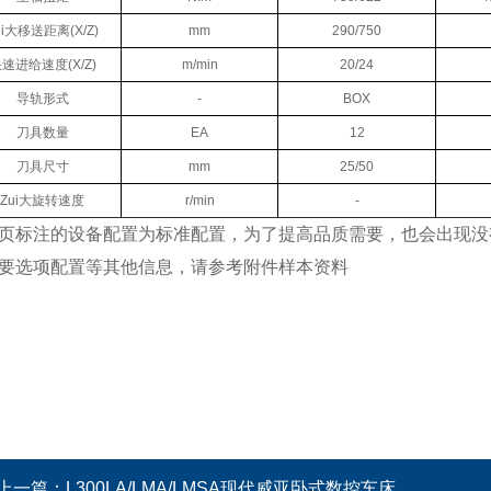
ui大移送距离(X/Z)
mm
290/750
速进给速度(X/Z)
m/min
20/24
导轨形式
-
BOX
刀具数量
EA
12
刀具尺寸
mm
25/50
Zui大旋转速度
r/min
-
页标注的设备配置为标准配置，为了提高品质需要，也会出现没
要选项配置等其他信息，请参考附件样本资料
上一篇：
L300LA/LMA/LMSA现代威亚卧式数控车床