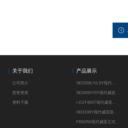
关于我们
产品展示
公司简介
SE2208LY/LSY现代威亚车铣复合数控车床
荣誉资质
SE2608Y/SY现代威亚车铣复合数控车床
资料下载
i-CUT400T现代威亚钻攻中心-
HD3108Y现代威亚卧式数控车床
F650/50现代威亚立式加工中心（重切削用）