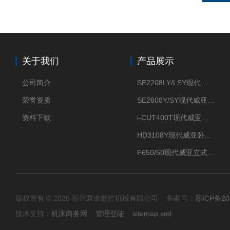
关于我们
产品展示
公司简介
SE2208LY/LSY现代威亚车铣复合数控车床
荣誉资质
SE2608Y/SY现代威亚车铣复合数控车床
资料下载
i-CUT400T现代威亚钻攻中心-
HD3108Y现代威亚卧式数控车床
F650/50现代威亚立式加工中心（重切削用）
版权所有 © 2026 苏州君道数控机械有限公司 备案号：
苏ICP备20
技术支持：
机床商务网
管理登陆
sitemap.xml